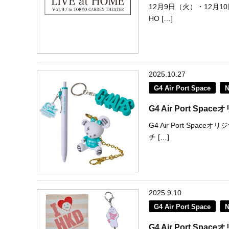
12月9日（火）・12月1
HO […]
2025.10.27
G4 Air Port Space
G4 Air Port S
G4 Air Port S
チ […]
2025.9.10
G4 Air Port Space
G4 Air Port S