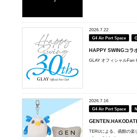
2026.7.22
G4 Air Port Space
HAPPY SWING
GLAY オフィシャルFan C
2026.7.16
G4 Air Port Space
GENTEN.HAKOD
TERUによる、函館の楽