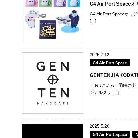
G4 Air Port S
G4 Air Port S
[…]
2025.7.12
G4 Air Port Space
GENTEN.HAKODAT
TERUによる、函館の楽
ジナルグッ […]
2025.5.20
G4 Air Port Space