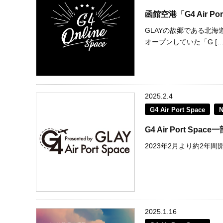
函館空港「G4 Air P
GLAYの故郷である北
オープンしていた「G […
2025.2.4
G4 Air Port Space
G4 Air Port S
2023年2月より約2年間開催
2025.1.16