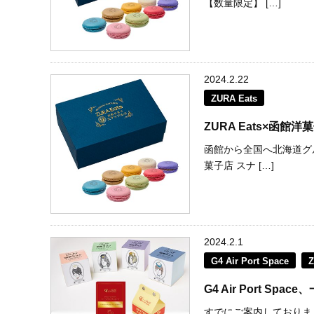
【数量限定】 […]
2024.2.22
ZURA Eats
ZURA Eats×函
函館から全国へ北海道グル
菓子店 スナ […]
2024.2.1
G4 Air Port Space
Z
G4 Air Port S
すでにご案内しておりました