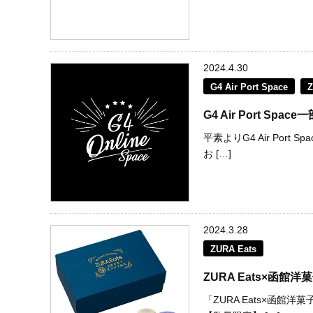
2024.4.30
G4 Air Port Space
Z
G4 Air Port S
平素よりG4 Air Po
お […]
2024.3.28
ZURA Eats
ZURA Eats×函
「ZURA Eats×函