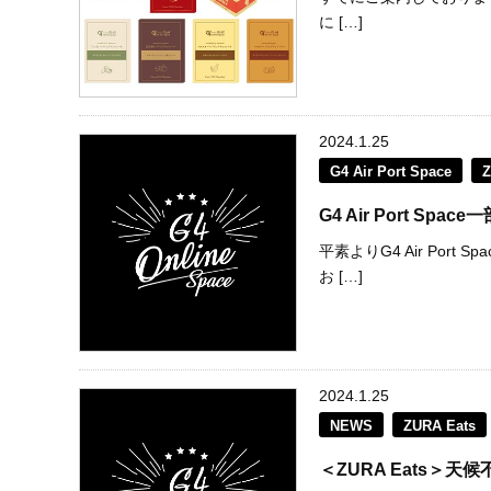
に […]
2024.1.25
G4 Air Port Space
Z
G4 Air Port S
平素よりG4 Air Po
お […]
2024.1.25
NEWS
ZURA Eats
＜ZURA Eats＞