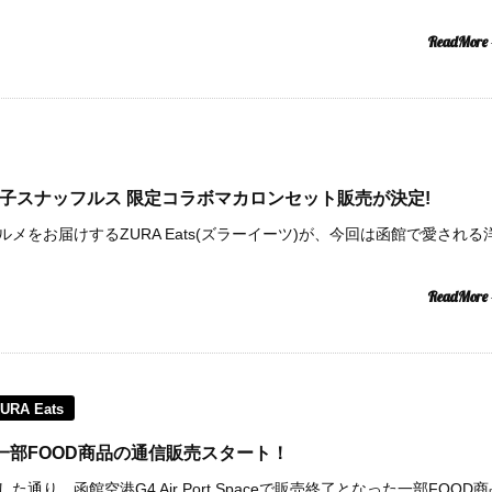
ReadMore
館洋菓子スナッフルス 限定コラボマカロンセット販売が決定!
メをお届けするZURA Eats(ズラーイーツ)が、今回は函館で愛される
ReadMore
URA Eats
pace、一部FOOD商品の通信販売スタート！
通り、函館空港G4 Air Port Spaceで販売終了となった一部FOOD商