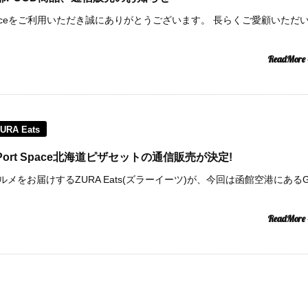
rt Spaceをご利用いただき誠にありがとうございます。 長らくご愛顧いただ
ReadMore
URA Eats
 Air Port Space北海道ピザセットの通信販売が決定!
メをお届けするZURA Eats(ズラーイーツ)が、今回は函館空港にあるG
ReadMore