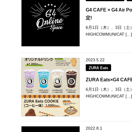
G4 CAFE × G4 A
定!
6月1日（木）、3日（
HIGHCOMMUNICAT […]
2023.5.22
ZURA Eats
ZURA Eats×G4 
6月1日（木）、3日（
HIGHCOMMUNICAT […]
2022.8.1