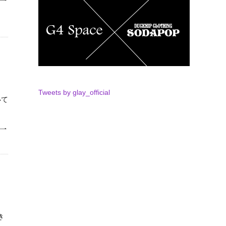
Tweets by glay_official
いて
き