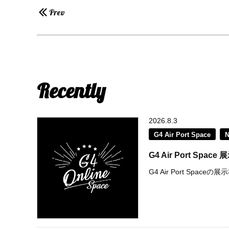
Prev
Recently
2026.8.3
G4 Air Port Space
G4 Air Port S
G4 Air Port Spac