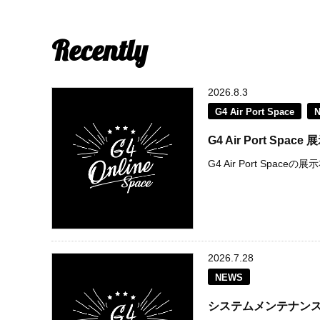
Recently
2026.8.3
G4 Air Port Space
G4 Air Port S
G4 Air Port Spac
2026.7.28
NEWS
システムメンテナン