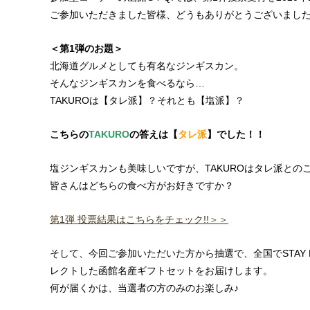
ご参加いただきました皆様、どうもありがとうございました!
＜第1弾のお題＞
北海道グルメとしても有名なジンギスカン。
そんなジンギスカンを食べるなら…
TAKUROは【タレ派】？それとも【塩派】？
こちらの
TAKURO
の答えは【
タレ派
】でした！！
塩ジンギスカンも美味しいですが、TAKUROはタレ派との
皆さんはどちらの食べ方がお好きですか？
第1弾 投票結果はこちらをチェック!!＞＞
そして、今回ご参加いただいた方から抽選で、全国でSTAY 
レクトした函館名産ギフトセットをお届けします。
何が届くかは、当選者の方のみのお楽しみ♪