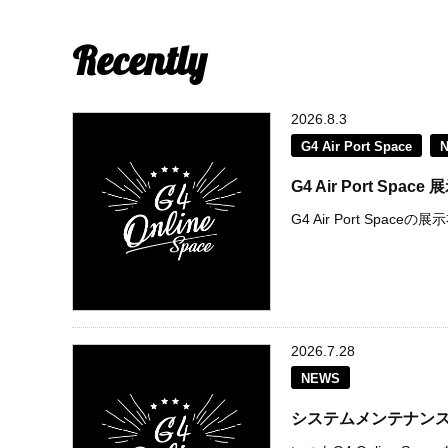
Recently
2026.8.3
G4 Air Port Space
G4 Air Port S
G4 Air Port Spac
2026.7.28
NEWS
システムメンテナン