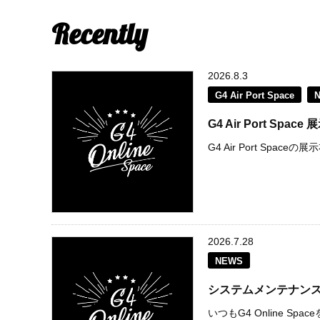
Recently
2026.8.3
G4 Air Port Space
G4 Air Port S
G4 Air Port Spac
2026.7.28
NEWS
システムメンテナン
いつもG4 Online 