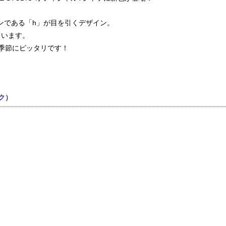
イコンである「h」が目を引くデザイン。
ています。
季節にピッタリです！
ック）